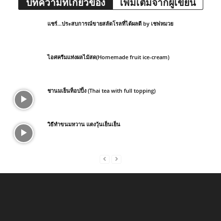
บทความที่เกี่ยวข้อง
เพิ่มเติมจากผู้เขียน
แชร์…ประสบการณ์ขายสลัดโรลที่ได้ผลดี by เชฟหมวย
ไอศครีมแท่งผลไม้สด(Homemade fruit ice-cream)
ชานมเย็นท็อปปิ้ง (Thai tea with full topping)
วิธีทำขนมหวาน แตงวุ้นเย็นเย็น