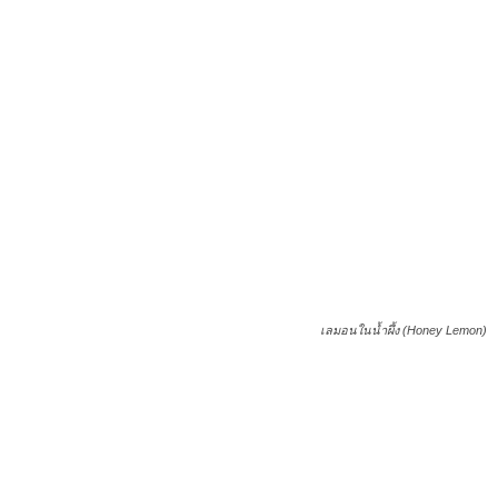
เลมอนในน้ำผึ้ง (Honey Lemon)