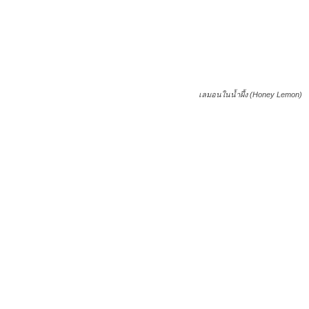
เลมอนในน้ำผึ้ง (Honey Lemon)