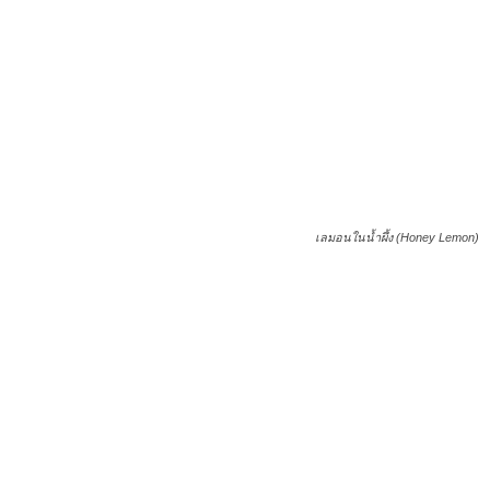
เลมอนในน้ำผึ้ง (Honey Lemon)