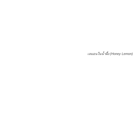
เลมอนในน้ำผึ้ง (Honey Lemon)