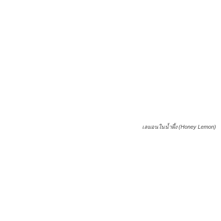
เลมอนในน้ำผึ้ง (Honey Lemon)