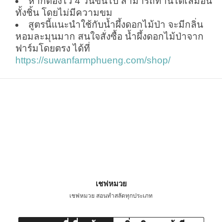
หากดองไว้ 4 วันขึ้นไป สามารถทานได้เลมอน
ทั้งชิ้น โดยไม่มีความขม
สูตรนี้แนะนำใช้กับน้ำผึ้งดอกไม้ป่า จะมีกลิ่น
หอมละมุนมาก สนใจสั่งซื้อ น้ำผึ้งดอกไม้ป่าจาก
ฟาร์มโดยตรง ได้ที่
https://suwanfarmphueng.com/shop/
เชฟหมวย
เชฟหมวย สอนทำสลัดทุกประเภท